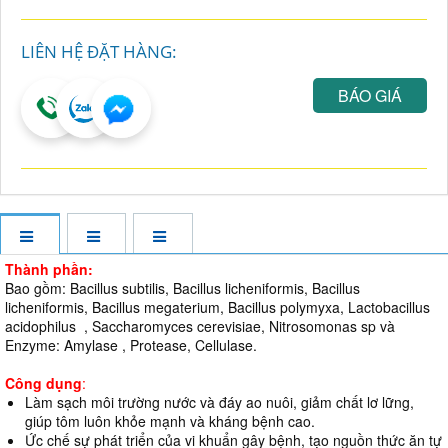
LIÊN HỆ ĐẶT HÀNG:
BÁO GIÁ
Thành phần:
Bao gồm: Bacillus subtilis, Bacillus licheniformis, Bacillus
licheniformis, Bacillus megaterium, Bacillus polymyxa, Lactobacillus
acidophilus , Saccharomyces cerevisiae, Nitrosomonas sp và
Enzyme: Amylase , Protease, Cellulase.
Công dụng
:
Làm sạch môi trường nước và đáy ao nuôi, giảm chất lơ lững,
giúp tôm luôn khỏe mạnh và kháng bệnh cao.
Ức chế sự phát triển của vi khuẩn gây bệnh, tạo nguồn thức ăn tự