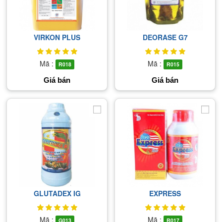
VIRKON PLUS
DEORASE G7
Mã :
Mã :
R018
R015
Giá bán
Giá bán
GLUTADEX IG
EXPRESS
Mã :
Mã :
G013
R017