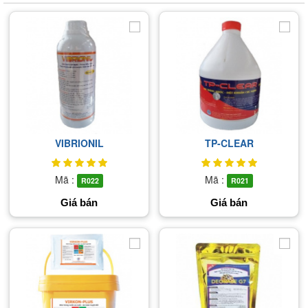
VIBRIONIL
TP-CLEAR
Mã :
Mã :
R022
R021
Giá bán
Giá bán