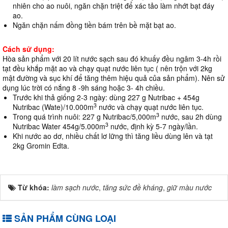
nhiên cho ao nuôi, ngăn chặn triệt để xác tảo làm nhớt bạt đáy
ao.
Ngăn chặn nấm đồng tiền bám trên bề mặt bạt ao.
Cách sử dụng:
Hòa sản phẩm với 20 lít nước sạch sau đó khuấy đều ngâm 3-4h rồi
tạt đều khắp mặt ao và chạy quạt nước liên tục ( nên trộn với 2kg
mật đường và sục khí để tăng thêm hiệu quả của sản phẩm). Nên sử
dụng lúc trời có nắng 8 -9h sáng hoặc 3- 4h chiều.
Trước khi thả giống 2-3 ngày: dùng 227 g Nutribac + 454g
3
Nutribac (Wate)/10.000m
nước và chạy quạt nước liên tục.
3
Trong quá trình nuôi: 227 g Nutribac/5,000m
nước, sau 2h dùng
3
Nutribac Water 454g/5.000m
nước, định kỳ 5-7 ngày/lần.
Khi nước ao dơ, nhiều chất lơ lững thì tăng liều dùng lên và tạt
2kg Gromin Edta.
Từ khóa:
làm sạch nước
,
tăng sức đề kháng
,
giữ màu nước
SẢN PHẨM CÙNG LOẠI