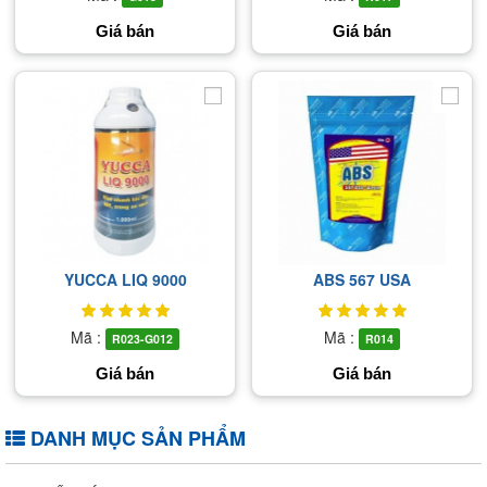
Giá bán
Giá bán
YUCCA LIQ 9000
ABS 567 USA
Mã :
Mã :
R023-G012
R014
Giá bán
Giá bán
DANH MỤC SẢN PHẨM