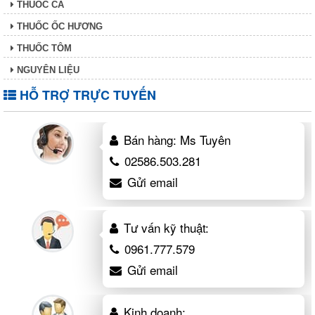
THUỐC CÁ
THUỐC ỐC HƯƠNG
THUỐC TÔM
NGUYÊN LIỆU
HỖ TRỢ TRỰC TUYẾN
Bán hàng: Ms Tuyên
02586.503.281
Gửi email
Tư vấn kỹ thuật:
0961.777.579
Gửi email
Kinh doanh: