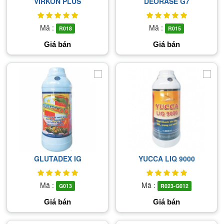
VIRKON PLUS
DEORASE G7
Mã :
Mã :
R018
R015
Giá bán
Giá bán
GLUTADEX IG
YUCCA LIQ 9000
Mã :
Mã :
G013
R023-G012
Giá bán
Giá bán