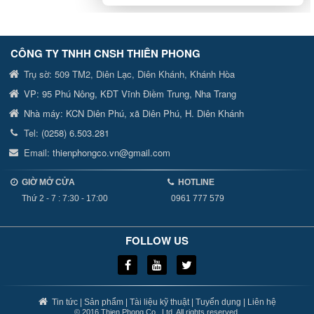
CÔNG TY TNHH CNSH
THIÊN PHONG
Trụ sờ:
509 TM2, Diên Lạc, Diên Khánh, Khánh Hòa
VP:
95 Phú Nông, KĐT Vĩnh Điềm Trung, Nha Trang
Nhà máy:
KCN Diên Phú, xã Diên Phú, H. Diên Khánh
Tel:
(0258) 6.503.281
Email:
thienphongco.vn@gmail.com
GIỜ MỞ CỬA
HOTLINE
Thứ 2 - 7 : 7:30 - 17:00
0961 777 579
FOLLOW US
Tin tức
|
Sản phẩm
|
Tài liệu kỹ thuật
|
Tuyển dụng
|
Liên hệ
© 2016 Thien Phong Co., Ltd. All rights reserved.