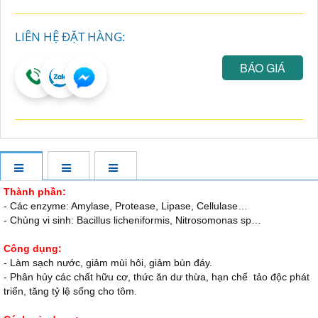
LIÊN HỆ ĐẶT HÀNG:
BÁO GIÁ
Thành phần:
- Các enzyme: Amylase, Protease, Lipase, Cellulase…
- Chủng vi sinh: Bacillus licheniformis, Nitrosomonas sp…
Công dụng:
- Làm sạch nước, giảm mùi hôi, giảm bùn đáy.
- Phân hủy các chất hữu cơ, thức ăn dư thừa, hạn chế tảo độc phát
triển, tăng tỷ lệ sống cho tôm.