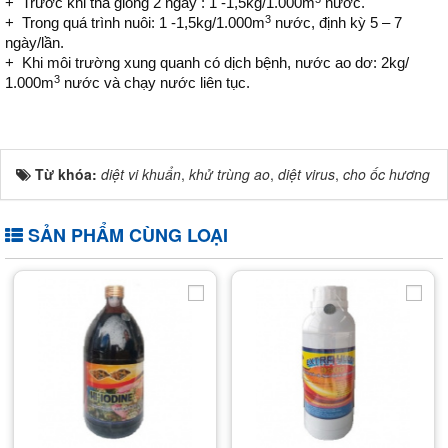
+ Trước khi thả giống 2 ngày : 1 -1,5kg/1.000m
nước.
3
+ Trong quá trình nuôi: 1 -1,5kg/1.000m
nước, định kỳ 5 – 7
ngày/lần.
+ Khi môi trường xung quanh có dịch bệnh, nước ao dơ: 2kg/
3
1.000m
nước và chạy nước liên tục.
Từ khóa:
diệt vi khuẩn
,
khử trùng ao
,
diệt virus
,
cho ốc hương
SẢN PHẨM CÙNG LOẠI