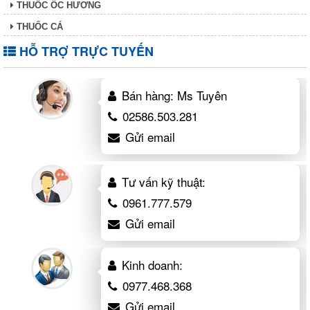
THUỐC ỐC HƯƠNG
THUỐC CÁ
HỖ TRỢ TRỰC TUYẾN
Bán hàng: Ms Tuyên
02586.503.281
Gửi email
Tư vấn kỹ thuật:
0961.777.579
Gửi email
Kinh doanh:
0977.468.368
Gửi email