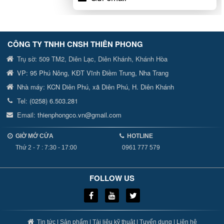
CÔNG TY TNHH CNSH
THIÊN PHONG
Trụ sờ:
509 TM2, Diên Lạc, Diên Khánh, Khánh Hòa
VP:
95 Phú Nông, KĐT Vĩnh Điềm Trung, Nha Trang
Nhà máy:
KCN Diên Phú, xã Diên Phú, H. Diên Khánh
Tel:
(0258) 6.503.281
Email:
thienphongco.vn@gmail.com
GIỜ MỞ CỬA
HOTLINE
Thứ 2 - 7 : 7:30 - 17:00
0961 777 579
FOLLOW US
Tin tức
|
Sản phẩm
|
Tài liệu kỹ thuật
|
Tuyển dụng
|
Liên hệ