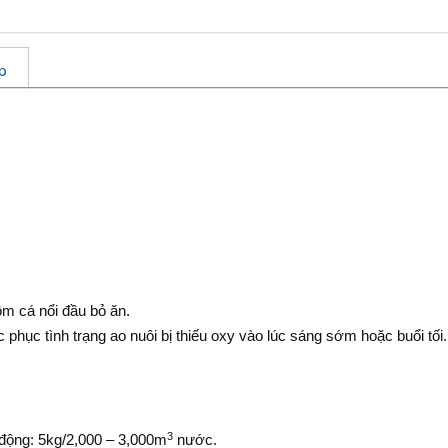
p
ôm cá nổi đầu bỏ ăn.
 phục tình trạng ao nuôi bị thiếu oxy vào lúc sáng sớm hoặc buổi tối.
3
n động: 5kg/2,000 – 3,000m
nước.