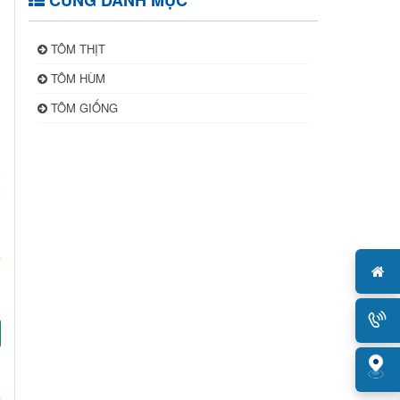
CÙNG DANH MỤC
TÔM THỊT
TÔM HÙM
TÔM GIỐNG