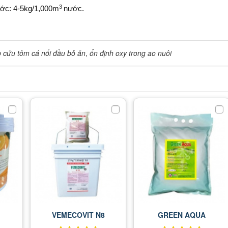
3
ước: 4-5kg/1,000m
nước.
 cứu tôm cá nổi đầu bỏ ăn
,
ổn định oxy trong ao nuôi
VEMECOVIT N8
GREEN AQUA