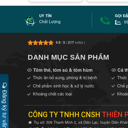
UY TÍN
GỌI Đ
Chất Lượng
09
4.9
/
5
(
217
votes
)
DANH MỤC SẢN PHẨM
Tôm thẻ, tôm sú & tôm hùm
Cá t
Thức ăn bổ sung, phòng & trị bệnh
Thức 
Chế phẩm sinh học & xử lý nước
Chế p
Đăng ký tư vấn
Khoáng chất các loại
Khoán
CÔNG TY TNHH CNSH
THIÊN 
Trụ sở:
509 Thanh Minh 2, xã Diên Lạc, huyện Diên Khá