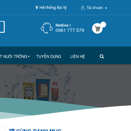
Hệ thống đại lý
Tài khoản
Hotline !
0961 777 579
T NUÔI TRỒNG
TUYỂN DỤNG
LIÊN HỆ
▼