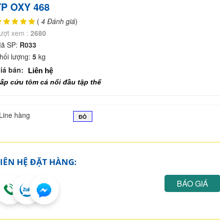
TP OXY 468
(
4 Đánh giá
)
ượt xem :
2680
ã SP:
R033
hối lượng:
5
kg
iá bán:
Liên hệ
ấp cứu tôm cá nổi đầu tập thể
Line hàng
ĐỎ
IÊN HỆ ĐẶT HÀNG:
BÁO GIÁ