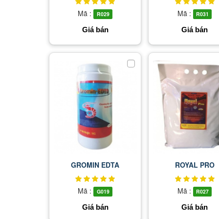
Mã :
Mã :
R029
R031
Giá bán
Giá bán
GROMIN EDTA
ROYAL PRO
Mã :
Mã :
G019
R027
Giá bán
Giá bán