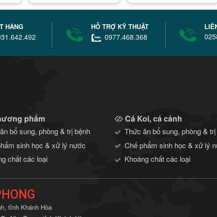
ẶT HÀNG
HỖ TRỢ KỸ THUẬT
LIÊ
025
31.642.492
0977.468.368
hương phẩm
Cá Koi, cá cảnh
ăn bổ sung, phòng & trị bệnh
Thức ăn bổ sung, phòng & trị
hẩm sinh học & xử lý nước
Chế phẩm sinh học & xử lý 
g chất các loại
Khoáng chất các loại
PHONG
nh, tỉnh Khánh Hòa