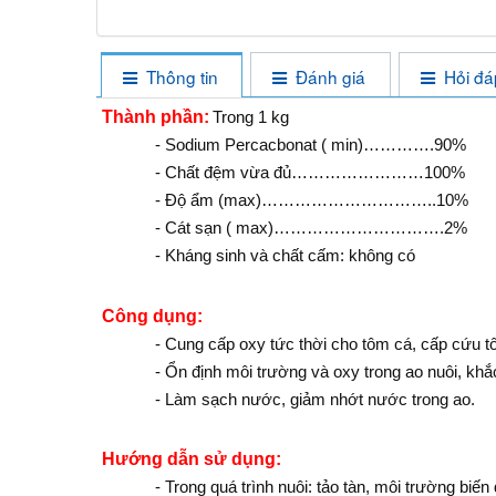
Thông tin
Đánh giá
Hỏi đá
Thành phần:
Trong 1 kg
- Sodium Percacbonat ( min)………….90%
- Chất đệm vừa đủ……………………100%
- Độ ẩm (max)…………………………..10%
- Cát sạn ( max)………………………….2%
- Kháng sinh và chất cấm: không có
Công dụng:
- Cung cấp oxy tức thời cho tôm cá, cấp cứu t
- Ổn định môi trường và oxy trong ao nuôi, khắc
- Làm sạch nước, giảm nhớt nước trong ao.
Hướng dẫn sử dụng:
- Trong quá trình nuôi: tảo tàn, môi trường biế