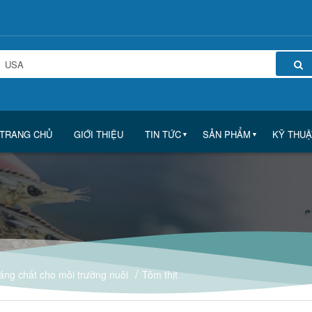
TRANG CHỦ
GIỚI THIỆU
TIN TỨC
SẢN PHẨM
KỸ THUẬ
▼
▼
áng chất cho môi trường nuôi
Tôm thịt