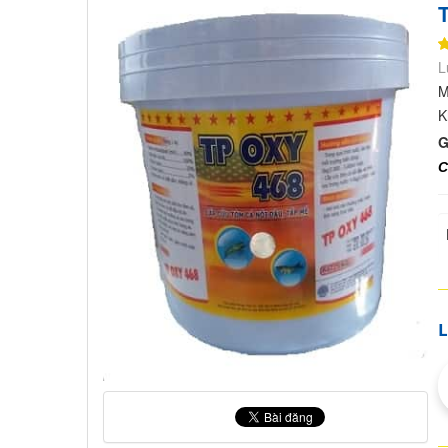
L
M
K
G
C
L