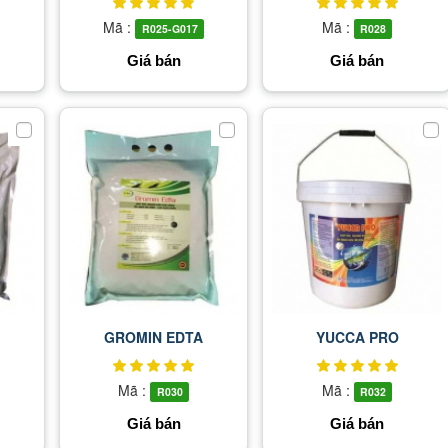
Mã :
Mã :
R025-G017
R028
Giá bán
Giá bán
GROMIN EDTA
YUCCA PRO
Mã :
Mã :
R030
R032
Giá bán
Giá bán