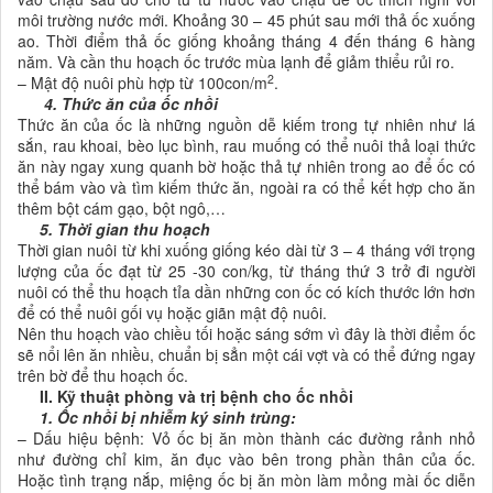
môi trường nước mới. Khoảng 30 – 45 phút sau mới thả ốc xuống
ao. Thời điểm thả ốc giống khoảng tháng 4 đến tháng 6 hàng
năm. Và cần thu hoạch ốc trước mùa lạnh để giảm thiểu rủi ro.
2
– Mật độ nuôi phù hợp từ 100con/m
.
4. Thức ăn của ốc nhồi
Thức ăn của ốc là những nguồn dễ kiếm trong tự nhiên như lá
sắn, rau khoai, bèo lục bình, rau muống có thể nuôi thả loại thức
ăn này ngay xung quanh bờ hoặc thả tự nhiên trong ao để ốc có
thể bám vào và tìm kiếm thức ăn, ngoài ra có thể kết hợp cho ăn
thêm bột cám gạo, bột ngô,…
5. Thời gian thu hoạch
Thời gian nuôi từ khi xuống giống kéo dài từ 3 – 4 tháng với trọng
lượng của ốc đạt từ 25 -30 con/kg, từ tháng thứ 3 trở đi người
nuôi có thể thu hoạch tỉa dần những con ốc có kích thước lớn hơn
để có thể nuôi gối vụ hoặc giãn mật độ nuôi.
Nên thu hoạch vào chiều tối hoặc sáng sớm vì đây là thời điểm ốc
sẽ nổi lên ăn nhiều, chuẩn bị sẳn một cái vợt và có thể đứng ngay
trên bờ để thu hoạch ốc.
II. Kỹ thuật phòng và trị bệnh cho ốc nhồi
1. Ốc nhồi bị nhiễm ký sinh trùng:
– Dấu hiệu bệnh: Vỏ ốc bị ăn mòn thành các đường rảnh nhỏ
như đường chỉ kim, ăn đục vào bên trong phần thân của ốc.
Hoặc tình trạng nắp, miệng ốc bị ăn mòn làm mỏng mài ốc diễn