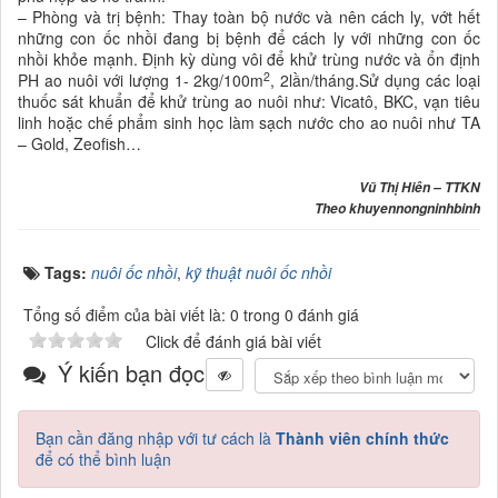
– Phòng và trị bệnh: Thay toàn bộ nước và nên cách ly, vớt hết
những con ốc nhồi đang bị bệnh để cách ly với những con ốc
nhồi khỏe mạnh. Định kỳ dùng vôi để khử trùng nước và ổn định
2
PH ao nuôi với lượng 1- 2kg/100m
, 2lần/tháng.Sử dụng các loại
thuốc sát khuẩn để khử trùng ao nuôi như: Vicatô, BKC, vạn tiêu
linh hoặc chế phẩm sinh học làm sạch nước cho ao nuôi như TA
– Gold, Zeofish…
Vũ Thị Hiên – TTKN
Theo khuyennongninhbinh
Tags:
nuôi ốc nhồi
,
kỹ thuật nuôi ốc nhồi
Tổng số điểm của bài viết là: 0 trong 0 đánh giá
Click để đánh giá bài viết
Ý kiến bạn đọc
Bạn cần đăng nhập với tư cách là
Thành viên chính thức
để có thể bình luận