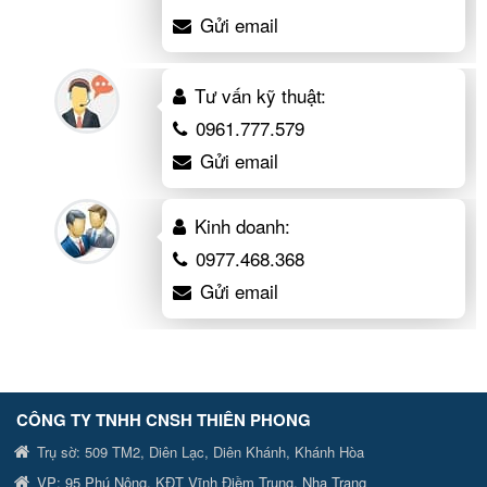
Gửi email
Tư vấn kỹ thuật:
0961.777.579
Gửi email
Kinh doanh:
0977.468.368
Gửi email
CÔNG TY TNHH CNSH
THIÊN PHONG
Trụ sờ:
509 TM2, Diên Lạc, Diên Khánh, Khánh Hòa
VP:
95 Phú Nông, KĐT Vĩnh Điềm Trung, Nha Trang