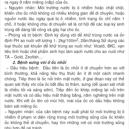
ra ngay ở nắm miệng (nắp) của ốc.
– Nguyên nhân: Môi trường nước bị ô nhiễm hoặc chật chội,
khiến cho ốc nhồi không có nhiều không gian để di chuyển, hoặc
nguồn nước lâu ngày quá bị ô nhiễm, tình trạng ốc chỉ nằm 1
chỗ, ít hoặc không chịu di chuyển sẽ là cơ hội để các loại ký sinh
trùng dễ dàng tất công và gây hại cho ốc.
– Phòng và trị bệnh: Định kỳ dùng vôi để khử trùng nước và ổn
2
định PH ao nuôi với lượng 1- 2kg/100m
, 2lần/tháng.Sử dụng các
loại thuốc sát khuẩn để khử trùng ao nuôi như: Vicatô, BKC, vạn
tiêu linh hoặc chế phẩm sinh học làm sạch nước cho ao nuôi như
TA – Gold, Zeofish…
2. Bệnh sưng vòi ở ốc nhồi
– Dấu hiệu bệnh:
Đầu tiên là ốc nhồi ít di chuyển hơn so với
bình thường, khả năng tiêu thụ thức ăn ít đi một cách nhanh
chóng. Tiếp theo là ốc nổi trên mặt nước, ở giai đoạn này có thể
quan sát thấy vòi của ốc bắt đầu bị thâm, sưng (dễ quan sát nhất
là chiều tối và sáng sớm). Tiếp đến ốc khép miệng lại nổi trên
mặt nước và có dấu hiệu mất thăng bằng, nằm nghiêng trên mặt
nước. Khi vớt ốc lên có mùi hôi, mài của ốc có dấu hiệu không
bám sát miệng ốc.
– Nguyên nhân: của căn bệnh này xuất phát từ môi trường bị ô
nhiễm ở phạm vi diện rộng trong môi trường sống của ốc khiến
ốc không thể di chuyển, hay tìm những nơi có môi trường sống
phù hợp để né tránh.