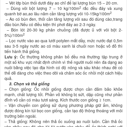
– Vét lớp bùn thối dưới đáy ao chỉ để lại lượng bùn 15 – 20 cm.
2
– Dùng vôi bột lượng 7 – 10 kg/100m
rắc đều đáy và xung
2
quanh bờ ao,ao lâu năm cần tăng lượng vôi 10-15kg/100m
– Ao có bùn đen, thối cần tăng lượng vôi sau đó dùng cào,trang
đảo bùn.Nếu có điều kiện thì phơi đáy ao 2-3 ngày.
– Bón lót 20-30 kg phân chuồng (đã được ủ với vôi bột 2-
2
5%)/100m
– Lọc nước vào ao qua lưới potylen mắt dầy, mức nước đạt 0,5m
sau 3-5 ngày nước ao có màu xanh lá chuối non hoặc vỏ đỗ thì
tiến hành thả giống.
Lưu ý:
Ốc thường không phân bố đều mà thường tập trung ở
một số khu vực nhất định chính vì thế người nuôi nên đa dạng ao
nuôi bằng việc tạo địa hình có độ nông và sâu khác nhau để có
thể dễ dàng cho việc theo dõi và chăm sóc ốc nhồi một cách hiệu
quả.
3. Chọn và thả giống
– Chọn giống: Ốc nhồi giống được chọn cần đảm bảo khỏe
mạnh, chất lượng tốt. Phần vỏ không bị sứt, dập cũng như phần
đỉnh vỏ cần có màu tươi sáng. Kích thước con giống ≥ 1cm.
– Vận chuyển con giống sử dụng phương pháp giữ ẩm, không
được đóng kín túi bọc con giống, cần tạo độ thông thoáng với môi
trường bên ngoài.
– Thả giống: Không nên thả ốc xuống ao nuôi luôn. Cần thả ốc
vào chậu sau đó cho từ từ nước vào chậu để ốc thích nghi với